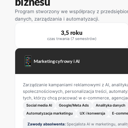
biznesu
Program stworzony we współpracy z przedsiębiorc
danych, zarządzania i automatyzacji.
3,5 roku
czas trwania (7 semestrów)
Marketing cyfrowy i AI
Zarządzanie kampaniami reklamowymi z AI, anality
społecznościowych, personalizacja treści, automaty
tych, którzy chcą pracować w e-commerce, agencjac
Social media AI
Google/Meta Ads
Analityka danych
Automatyzacja marketingu
UX i konwersja
E-comme
Zawody absolwenta:
Specjalista AI w marketingu, anal