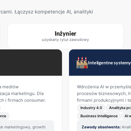
ami. Łączysz kompetencje AI, analityki
Inżynier
uzyskany tytuł zawodowy
Inteligentne system
ka mediów
Wdrożenia AI w przemyśle
zacja marketingu. Dla
procesów biznesowych, Ind
h i firmach consumer.
firmami produkcyjnymi i t
Industry 4.0
Analityka p
rce
Business Intelligence
AI 
ityk marketingowy, growth
Zawody absolwenta:
Anal