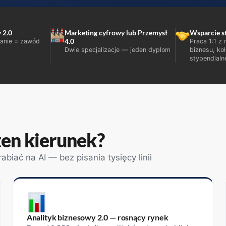
 2.0
Marketing cyfrowy lub Przemysł
Wsparcie s
4.0
zanie = zawód
Praca 1:1 z
Dwie specjalizacje — jeden dyplom
biznesu, ko
stypendialn
ten kierunek?
abiać na AI — bez pisania tysięcy linii
Analityk biznesowy 2.0 — rosnący rynek