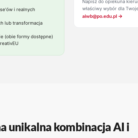
Napisz do opiekuna kieru
właściwy wybór dla Twoje
ase'ów i realnych
aiwb@po.edu.pl →
ch lub transformacja
ie (obie formy dostępne)
reativEU
a unikalna kombinacja AI i