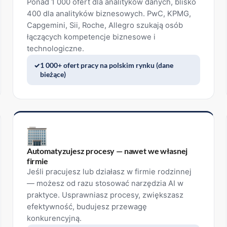
Ponad 1 000 ofert dla analityków danych, blisko
400 dla analityków biznesowych. PwC, KPMG,
Capgemini, Sii, Roche, Allegro szukają osób
łączących kompetencje biznesowe i
technologiczne.
1 000+ ofert pracy na polskim rynku (dane
bieżące)
Automatyzujesz procesy — nawet we własnej
firmie
Jeśli pracujesz lub działasz w firmie rodzinnej
— możesz od razu stosować narzędzia AI w
praktyce. Usprawniasz procesy, zwiększasz
efektywność, budujesz przewagę
konkurencyjną.