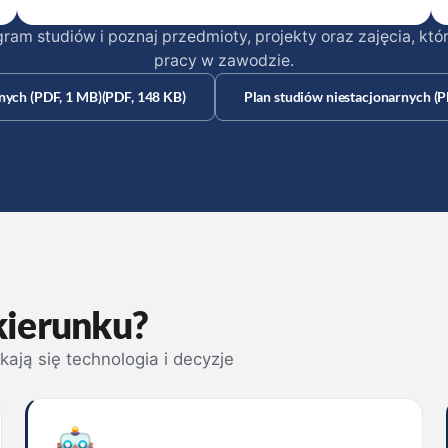
am studiów i poznaj przedmioty, projekty oraz zajęcia, któ
pracy w zawodzie.
nych (PDF, 1 MB)
(PDF, 148 KB)
Plan studiów niestacjonarnych (P
(otwiera się w nowym oknie)
(otwi
kierunku?
ają się technologia i decyzje