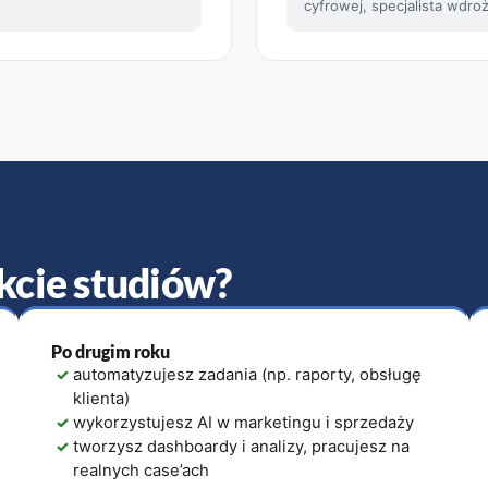
cyfrowej, specjalista wdroż
kcie studiów?
Po drugim roku
✓
automatyzujesz zadania (np. raporty, obsługę
klienta)
✓
wykorzystujesz AI w marketingu i sprzedaży
✓
tworzysz dashboardy i analizy, pracujesz na
realnych case’ach