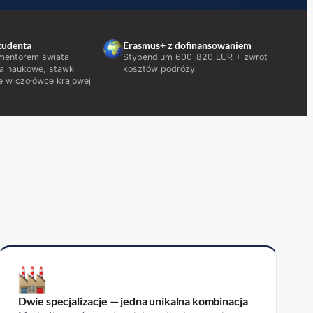
tudenta
Erasmus+ z dofinansowaniem
 mentorem świata
Stypendium 600–820 EUR + zwrot
ła naukowe, stawki
kosztów podróży
e w czołówce krajowej
Dwie specjalizacje — jedna unikalna kombinacja