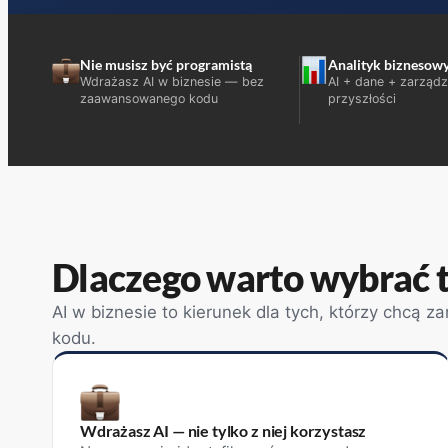
Nie musisz być programistą
Analityk biznesowy
Wdrażasz AI w biznesie — bez
AI + dane + zarząd
zaawansowanego kodu
przyszłości
Dlaczego warto wybrać 
AI w biznesie to kierunek dla tych, którzy chcą zar
kodu.
Wdrażasz AI — nie tylko z niej korzystasz