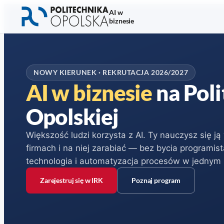
Przejdź do nagłówka
Przejdź do treści głównej
Przejdź do stopki
AI w
biznesie
NOWY KIERUNEK · REKRUTACJA 2026/2027
AI w biznesie
na Poli
Opolskiej
Większość ludzi korzysta z AI. Ty nauczysz się j
firmach i na niej zarabiać — bez bycia programist
technologia i automatyzacja procesów w jednym 
Zarejestruj się w IRK
Poznaj program
(otwiera się w nowym oknie)