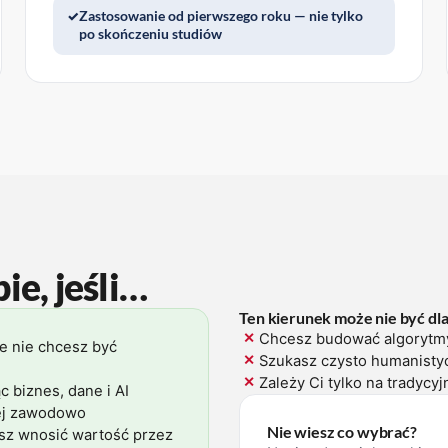
Zastosowanie od pierwszego roku — nie tylko
po skończeniu studiów
ie, jeśli…
Ten kierunek może nie być dla 
✕
Chcesz budować algorytmy 
e nie chcesz być
✕
Szukasz czysto humanistyc
✕
Zależy Ci tylko na tradyc
biznes, dane i AI
niej zawodowo
Nie wiesz co wybrać?
esz wnosić wartość przez