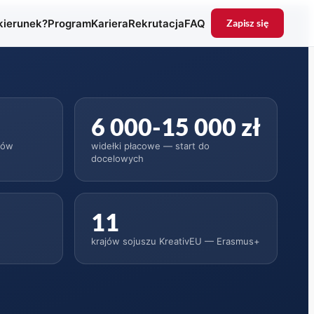
kierunek?
Program
Kariera
Rekrutacja
FAQ
Zapisz się
(otwiera się w 
6 000-15 000 zł
yków
widełki płacowe — start do
docelowych
11
krajów sojuszu KreativEU — Erasmus+