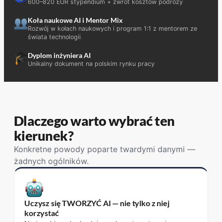
600–820 EUR stypendium + zwrot kosztów podróży
Koła naukowe AI i Mentor Mix
Rozwój w kołach naukowych i program 1:1 z mentorem ze
świata technologii
Dyplom inżyniera AI
Unikalny dokument na polskim rynku pracy
Dlaczego warto wybrać ten
kierunek?
Konkretne powody poparte twardymi danymi —
żadnych ogólników.
Uczysz się TWORZYĆ AI — nie tylko z niej
korzystać