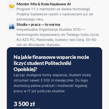
Mentor Mix & Koła Naukowe AI
Program 1:1 z mentorem ze świata technologii.
Projekty badawcze razem z naukowcami już od
pierwszego roku.
Studia + praca — to norma
Indywidualna Organizacja Studiów (IOS) —
harmonogram dopasowany do Twojego trybu życia.
KU AZS PO, Piastonalia, bulwary nad Odrą. 50–60
min do Wrocławia i Katowic.
Na jakie finansowe wsparcie może
liczyć student Politechniki
Opolskiej?
Łącząc dostępne formy wsparcia, student może
otrzymać nawet 3 500 zł miesięcznie. Do tego
dochodzą płatne praktyki i możliwość legalnej
pracy w IT już podczas studiów.
3 500 zł