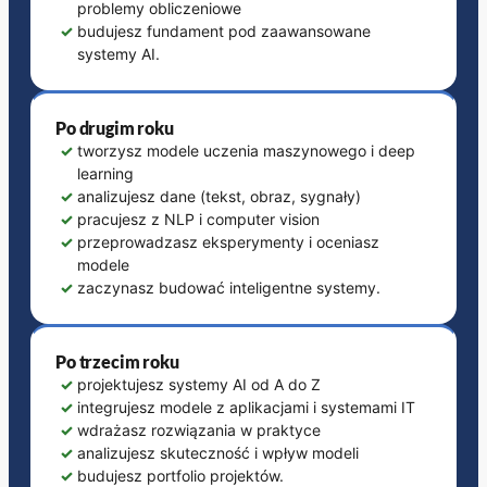
problemy obliczeniowe
✓
budujesz fundament pod zaawansowane
systemy AI.
Po drugim roku
✓
tworzysz modele uczenia maszynowego i deep
learning
✓
analizujesz dane (tekst, obraz, sygnały)
✓
pracujesz z NLP i computer vision
✓
przeprowadzasz eksperymenty i oceniasz
modele
✓
zaczynasz budować inteligentne systemy.
Po trzecim roku
✓
projektujesz systemy AI od A do Z
✓
integrujesz modele z aplikacjami i systemami IT
✓
wdrażasz rozwiązania w praktyce
✓
analizujesz skuteczność i wpływ modeli
✓
budujesz portfolio projektów.