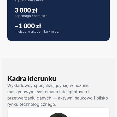
stypendium / mies.
3 000 zł
zapomoga / semestr
~1 000 zł
miejsce w akademiku / mies.
Kadra kierunku
Wykładowcy specjalizujący się w uczeniu
maszynowym, systemach inteligentnych i
przetwarzaniu danych — aktywni naukowo i blisko
rynku technologicznego.