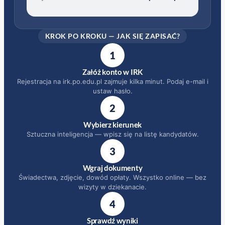
KROK PO KROKU — JAK SIĘ ZAPISAĆ?
1
Załóż konto w IRK
Rejestracja na irk.po.edu.pl zajmuje kilka minut. Podaj e-mail i
ustaw hasło.
2
Wybierz kierunek
Sztuczna inteligencja — wpisz się na listę kandydatów.
3
Wgraj dokumenty
Świadectwa, zdjęcie, dowód opłaty. Wszystko online — bez
wizyty w dziekanacie.
4
Sprawdź wyniki