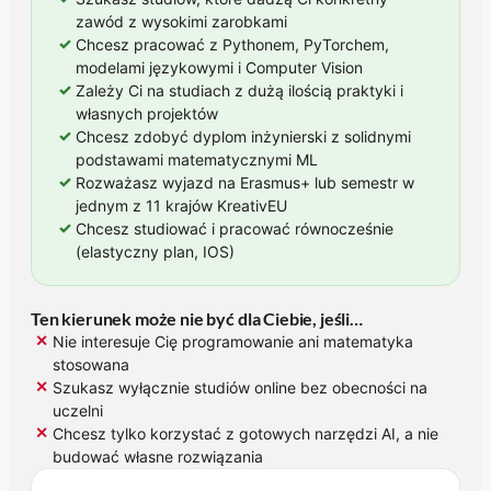
zawód z wysokimi zarobkami
✓
Chcesz pracować z Pythonem, PyTorchem,
modelami językowymi i Computer Vision
✓
Zależy Ci na studiach z dużą ilością praktyki i
własnych projektów
✓
Chcesz zdobyć dyplom inżynierski z solidnymi
podstawami matematycznymi ML
✓
Rozważasz wyjazd na Erasmus+ lub semestr w
jednym z 11 krajów KreativEU
✓
Chcesz studiować i pracować równocześnie
(elastyczny plan, IOS)
Ten kierunek może nie być dla Ciebie, jeśli…
✕
Nie interesuje Cię programowanie ani matematyka
stosowana
✕
Szukasz wyłącznie studiów online bez obecności na
uczelni
✕
Chcesz tylko korzystać z gotowych narzędzi AI, a nie
budować własne rozwiązania