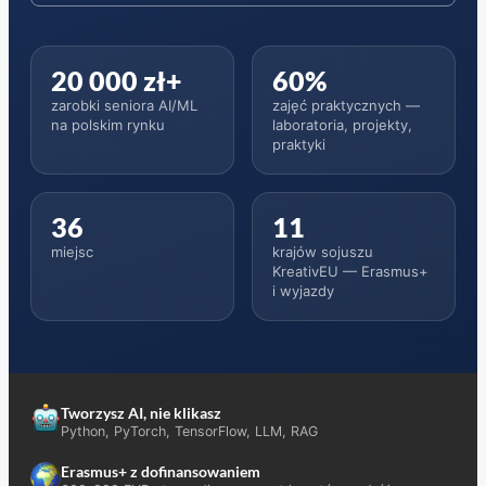
20 000 zł+
60%
zarobki seniora AI/ML
zajęć praktycznych —
na polskim rynku
laboratoria, projekty,
praktyki
36
11
miejsc
krajów sojuszu
KreativEU — Erasmus+
i wyjazdy
Tworzysz AI, nie klikasz
Python, PyTorch, TensorFlow, LLM, RAG
Erasmus+ z dofinansowaniem