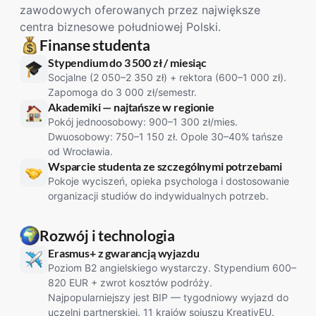
zawodowych oferowanych przez największe
centra biznesowe południowej Polski.
Finanse studenta
Stypendium do 3 500 zł / miesiąc
Socjalne (2 050–2 350 zł) + rektora (600–1 000 zł).
Zapomoga do 3 000 zł/semestr.
Akademiki — najtańsze w regionie
Pokój jednoosobowy: 900–1 300 zł/mies.
Dwuosobowy: 750–1 150 zł. Opole 30–40% tańsze
od Wrocławia.
Wsparcie studenta ze szczególnymi potrzebami
Pokoje wyciszeń, opieka psychologa i dostosowanie
organizacji studiów do indywidualnych potrzeb.
Rozwój i technologia
Erasmus+ z gwarancją wyjazdu
Poziom B2 angielskiego wystarczy. Stypendium 600–
820 EUR + zwrot kosztów podróży.
Najpopularniejszy jest BIP — tygodniowy wyjazd do
uczelni partnerskiej. 11 krajów sojuszu KreativEU.