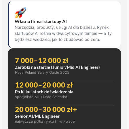
Własna firma i startupy AI
Narzędzia, produkty, usługi AI dla biznesu. Rynek
startupów AI rośnie w dwucyfrowym tempie — a Ty
będziesz wiedzieć, jak to zbudować od zera.
7 000–12 000 zł
Zarobki na starcie (Junior/Mid AI Engineer)
Hays Poland Salary Guide 2025
12 000–20 000 zł
Po kilku latach doświadczenia
specjalista ML / Data Scientist
20 000–30 000 zł+
Senior AI/ML Engineer
najwyższa półka rynku IT w Polsce