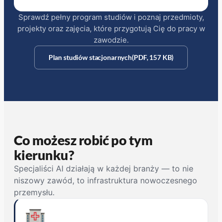
Sprawdź pełny program studiów i poznaj przedmioty,
projekty oraz zajęcia, które przygotują Cię do pracy w
zawodzie.
Plan studiów stacjonarnych
(PDF, 157 KB)
(otwiera się w nowym oknie)
Co możesz robić po tym
kierunku?
Specjaliści AI działają w każdej branży — to nie
niszowy zawód, to infrastruktura nowoczesnego
przemysłu.