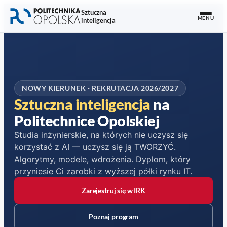
Przejdź do nagłówka
Przejdź do treści głównej
Przejdź do stopki
Sztuczna
MENU
inteligencja
NOWY KIERUNEK · REKRUTACJA 2026/2027
Sztuczna
inteligencja
na
Politechnice Opolskiej
Studia inżynierskie, na których nie uczysz się
korzystać z AI — uczysz się ją TWORZYĆ.
Algorytmy, modele, wdrożenia. Dyplom, który
przyniesie Ci zarobki z wyższej półki rynku IT.
Zarejestruj się w IRK
(otwiera się w nowym oknie)
Poznaj program