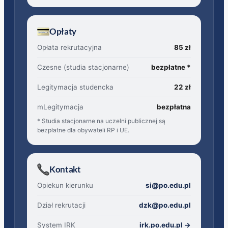
Opłaty
Opłata rekrutacyjna
85 zł
Czesne (studia stacjonarne)
bezpłatne *
Legitymacja studencka
22 zł
mLegitymacja
bezpłatna
* Studia stacjonarne na uczelni publicznej są
bezpłatne dla obywateli RP i UE.
Kontakt
Opiekun kierunku
si@po.edu.pl
Dział rekrutacji
dzk@po.edu.pl
(otwiera s
System IRK
irk.po.edu.pl →