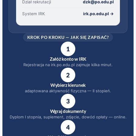
Dział rekrutacji
dzk@po.edu.pl
(otwiera s
System IRK
irk.po.edu.pl →
KROK PO KROKU — JAK SIĘ ZAPISAĆ?
1
Załóż konto w IRK
Rejestracja na irk.po.edu.pl zajmuje kilka minut.
2
Wybierz kierunek
adaptowana aktywność fizyczna — II stopień.
3
Wgraj dokumenty
Dyplom I stopnia, suplement, zdjęcie, dowód opłaty — online.
4