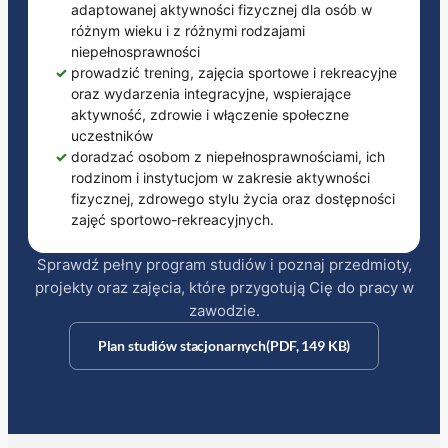
adaptowanej aktywności fizycznej dla osób w
różnym wieku i z różnymi rodzajami
niepełnosprawności
✓
prowadzić trening, zajęcia sportowe i rekreacyjne
oraz wydarzenia integracyjne, wspierające
aktywność, zdrowie i włączenie społeczne
uczestników
✓
doradzać osobom z niepełnosprawnościami, ich
rodzinom i instytucjom w zakresie aktywności
fizycznej, zdrowego stylu życia oraz dostępności
zajęć sportowo-rekreacyjnych.
Sprawdź pełny program studiów i poznaj przedmioty,
projekty oraz zajęcia, które przygotują Cię do pracy w
zawodzie.
Plan studiów stacjonarnych
(PDF, 149 KB)
(otwiera się w nowym oknie)