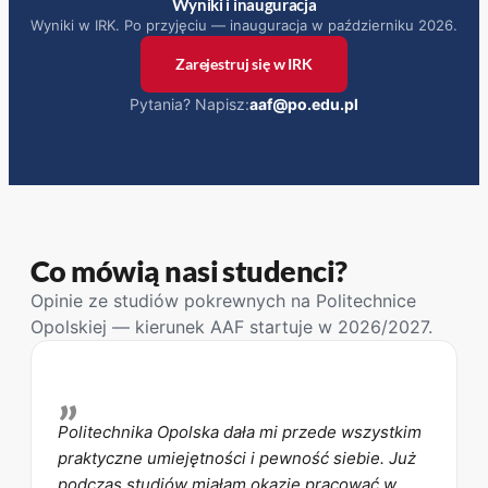
Wyniki i inauguracja
Wyniki w IRK. Po przyjęciu — inauguracja w październiku 2026.
Zarejestruj się w IRK
(otwiera się w nowym oknie)
Pytania? Napisz:
aaf@po.edu.pl
Co mówią nasi studenci?
Opinie ze studiów pokrewnych na Politechnice
Opolskiej — kierunek AAF startuje w 2026/2027.
„
Politechnika Opolska dała mi przede wszystkim
praktyczne umiejętności i pewność siebie. Już
podczas studiów miałam okazję pracować w