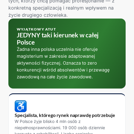
tych, którzy chcą pomagać profesjonalnie — z
konkretną specjalizacją i realnym wpływem na
życie drugiego człowieka.
WYJĄTKOWY ATUT
JEDYNY taki kierunek w całej
Polsce
Żadna inna polska uczelnia nie oferuje
magisterium w zakresie adaptowanej
aktywności fizycznej. Oznacza to zero
konkurencji wśród absolwentów i przewagę
zawodową na całe życie zawodowe.
Specjalista, którego rynek naprawdę potrzebuje
W Polsce żyje blisko 4 mln osób z
niepełnosprawnościami. 19 000 osób dziennie
korzysta z rehabilitacji. Liczba seniorów