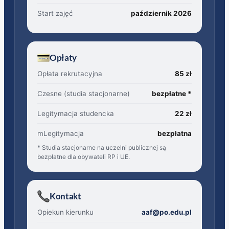
Start zajęć
październik 2026
Opłaty
Opłata rekrutacyjna
85 zł
Czesne (studia stacjonarne)
bezpłatne *
Legitymacja studencka
22 zł
mLegitymacja
bezpłatna
* Studia stacjonarne na uczelni publicznej są
bezpłatne dla obywateli RP i UE.
Kontakt
Opiekun kierunku
aaf@po.edu.pl