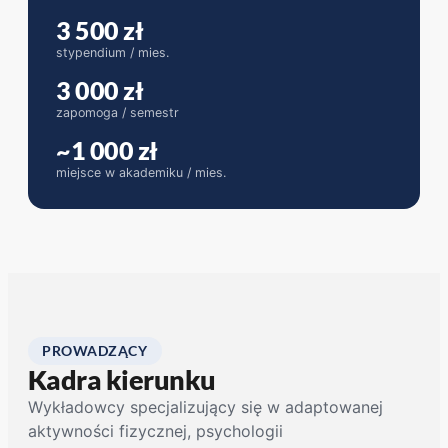
3 500 zł
stypendium / mies.
3 000 zł
zapomoga / semestr
~1 000 zł
miejsce w akademiku / mies.
PROWADZĄCY
Kadra kierunku
Wykładowcy specjalizujący się w adaptowanej
aktywności fizycznej, psychologii