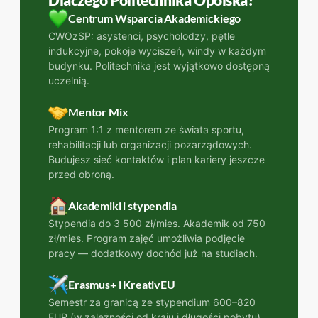
Dlaczego Politechnika Opolska?
Centrum Wsparcia Akademickiego
CWOzSP: asystenci, psycholodzy, pętle
indukcyjne, pokoje wyciszeń, windy w każdym
budynku. Politechnika jest wyjątkowo dostępną
uczelnią.
Mentor Mix
Program 1:1 z mentorem ze świata sportu,
rehabilitacji lub organizacji pozarządowych.
Budujesz sieć kontaktów i plan kariery jeszcze
przed obroną.
Akademiki i stypendia
Stypendia do 3 500 zł/mies. Akademik od 750
zł/mies. Program zajęć umożliwia podjęcie
pracy — dodatkowy dochód już na studiach.
Erasmus+ i KreativEU
Semestr za granicą ze stypendium 600–820
EUR (w zależności od kraju i długości pobytu).