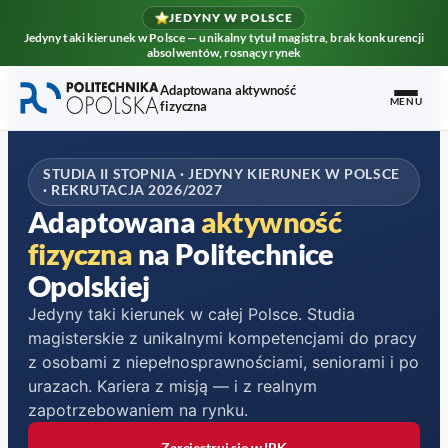
Przejdź do nagłówka
Przejdź do treści głównej
Przejdź do stopki
JEDYNY W POLSCE
Jedyny taki kierunek w Polsce — unikalny tytuł magistra, brak konkurencji
absolwentów, rosnący rynek
Adaptowana aktywność
MENU
fizyczna
STUDIA II STOPNIA · JEDYNY KIERUNEK W POLSCE
· REKRUTACJA 2026/2027
Adaptowana
aktywność
fizyczna
na Politechnice
Opolskiej
Jedyny taki kierunek w całej Polsce. Studia
magisterskie z unikalnymi kompetencjami do pracy
z osobami z niepełnosprawnościami, seniorami i po
urazach. Kariera z misją — i z realnym
zapotrzebowaniem na rynku.
Zarejestruj się w IRK