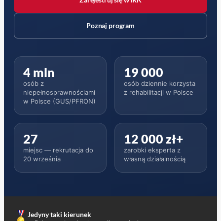
(otwiera się w nowym oknie)
Poznaj program
4 mln
19 000
osób z
osób dziennie korzysta
niepełnosprawnościami
z rehabilitacji w Polsce
w Polsce (GUS/PFRON)
27
12 000 zł+
miejsc — rekrutacja do
zarobki eksperta z
20 września
własną działalnością
Jedyny taki kierunek