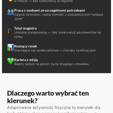
w Polsce — bez konkurencji w regionie
Praca z osobami ze szczególnymi potrzebami
Zajęcia terenowe i realny kontakt z podopiecznymi fundacji
„Dom”
Tytuł magistra
Unikalne kompetencje — bez konkurencji absolwentów na
rynku
Rosnący rynek
Starzejące się społeczeństwo + choroby cywilizacyjne
Kariera z misją
Realny wpływ na jakość życia drugiego człowieka
Dlaczego warto wybrać ten
kierunek?
Adaptowana aktywność fizyczna to kierunek dla