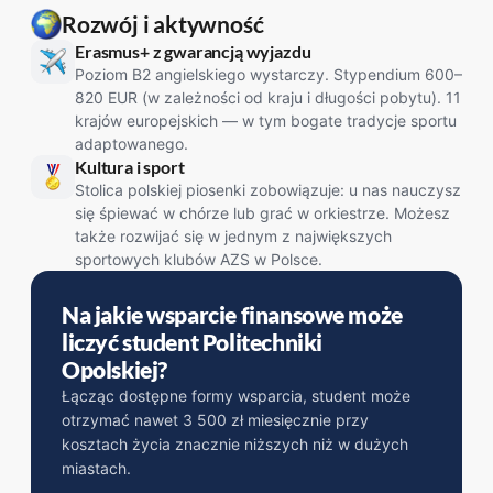
Rozwój i aktywność
Erasmus+ z gwarancją wyjazdu
Poziom B2 angielskiego wystarczy. Stypendium 600–
820 EUR (w zależności od kraju i długości pobytu). 11
krajów europejskich — w tym bogate tradycje sportu
adaptowanego.
Kultura i sport
Stolica polskiej piosenki zobowiązuje: u nas nauczysz
się śpiewać w chórze lub grać w orkiestrze. Możesz
także rozwijać się w jednym z największych
sportowych klubów AZS w Polsce.
Na jakie wsparcie finansowe może
liczyć student Politechniki
Opolskiej?
Łącząc dostępne formy wsparcia, student może
otrzymać nawet 3 500 zł miesięcznie przy
kosztach życia znacznie niższych niż w dużych
miastach.